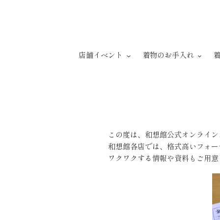
コ
ン
テ
ン
ツ
店舗イベント
着物のお手入れ
に
ス
キ
ッ
プ
す
この度は、和想館公式オンライン
る
和想館各店では、格式高いフォー
ワクワクする情報や資料もご用意