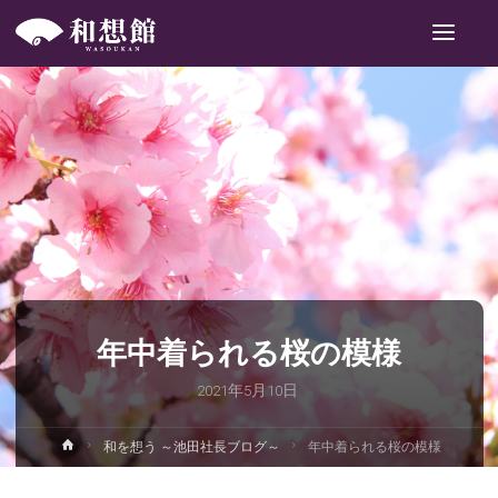
和
想
館
年中着られる桜の模様
2021年5月10日
ホ
和を想う ～池田社長ブログ～
年中着られる桜の模様
ー
ム