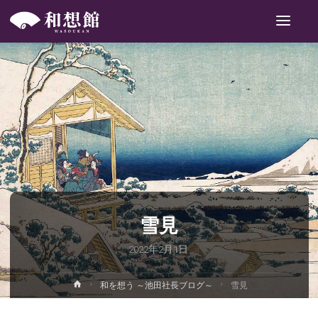
和
想
館
雪見
2022年2月1日
ホ
和を想う ～池田社長ブログ～
雪見
ー
ム