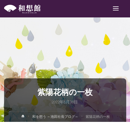
和
想
館
紫陽花柄の一枚
2022年5月30日
ホ
和を想う ～池田社長ブログ～
紫陽花柄の一枚
ー
ム